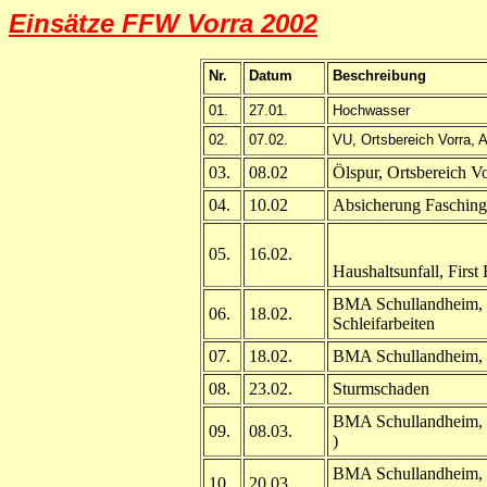
Einsätze FFW Vorra 2002
Nr.
Datum
Beschreibung
01.
27.01.
Hochwasser
02.
07.02.
VU, Ortsbereich Vorra, 
03.
08.02
Ölspur, Ortsbereich V
04.
10.02
Absicherung Fasching
05.
16.02.
Haushaltsunfall, Firs
BMA Schullandheim, 
06.
18.02.
Schleifarbeiten
07.
18.02.
BMA Schullandheim, 
08.
23.02.
Sturmschaden
BMA Schullandheim, 
09.
08.03.
)
BMA Schullandheim, 
10.
20.03.