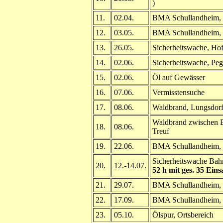
)
11.
02.04.
BMA Schullandheim, 
12.
03.05.
BMA Schullandheim, 
13.
26.05.
Sicherheitswache, Hof
14.
02.06.
Sicherheitswache, Pegn
15.
02.06.
Öl auf Gewässer
16.
07.06.
Vermisstensuche
17.
08.06.
Waldbrand, Lungsdor
Waldbrand zwischen 
18.
08.06.
Treuf
19.
22.06.
BMA Schullandheim, 
Sicherheitswache Bah
20.
12.-14.07.
52 h mit ges. 35 Eins
21.
29.07.
BMA Schullandheim, 
22.
17.09.
BMA Schullandheim, 
23.
05.10.
Ölspur, Ortsbereich