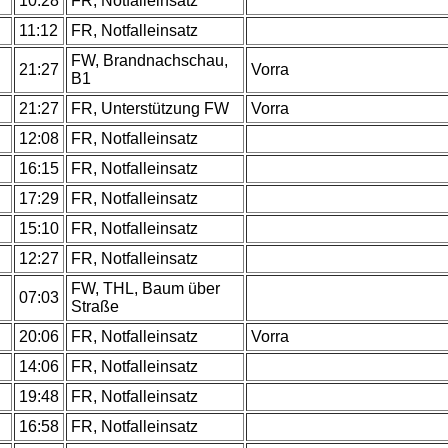
.
10:28
FR, Notfalleinsatz
.
11:12
FR, Notfalleinsatz
FW, Brandnachschau,
.
21:27
Vorra
B1
.
21:27
FR, Unterstützung FW
Vorra
.
12:08
FR, Notfalleinsatz
.
16:15
FR, Notfalleinsatz
.
17:29
FR, Notfalleinsatz
.
15:10
FR, Notfalleinsatz
.
12:27
FR, Notfalleinsatz
FW, THL, Baum über
.
07:03
Straße
.
20:06
FR, Notfalleinsatz
Vorra
.
14:06
FR, Notfalleinsatz
.
19:48
FR, Notfalleinsatz
16:58
FR, Notfalleinsatz