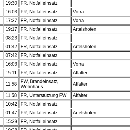
.
19:30
FR, Notfalleinsatz
.
16:03
FR, Notfalleinsatz
Vorra
.
17:27
FR, Notfalleinsatz
Vorra
.
19:17
FR, Notfalleinsatz
Artelshofen
.
08:23
FR, Notfalleinsatz
.
01:42
FR, Notfalleinsatz
Artelshofen
.
07:42
FR, Notfalleinsatz
.
16:03
FR, Notfalleinsatz
Vorra
.
15:11
FR, Notfalleinsatz
Alfalter
FW, Brandeinsatz,
.
11:58
Alfalter
Wohnhaus
.
11:58
FR, Unterstützung FW
Alfalter
.
10:42
FR, Notfalleinsatz
.
01:47
FR, Notfalleinsatz
Artelshofen
.
15:29
FR, Notfalleinsatz