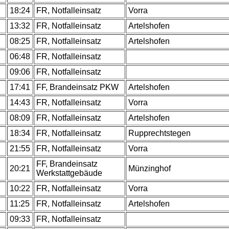
.
18:24
FR, Notfalleinsatz
Vorra
13:32
FR, Notfalleinsatz
Artelshofen
.
08:25
FR, Notfalleinsatz
Artelshofen
.
06:48
FR, Notfalleinsatz
.
09:06
FR, Notfalleinsatz
.
17:41
FF, Brandeinsatz PKW
Artelshofen
.
14:43
FR, Notfalleinsatz
Vorra
.
08:09
FR, Notfalleinsatz
Artelshofen
.
18:34
FR, Notfalleinsatz
Rupprechtstegen
.
21:55
FR, Notfalleinsatz
Vorra
FF, Brandeinsatz
.
20:21
Münzinghof
Werkstattgebäude
.
10:22
FR, Notfalleinsatz
Vorra
.
11:25
FR, Notfalleinsatz
Artelshofen
.
09:33
FR, Notfalleinsatz