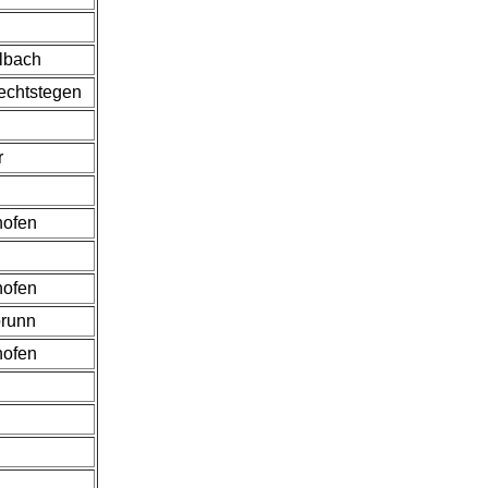
lbach
echtstegen
r
hofen
hofen
brunn
hofen