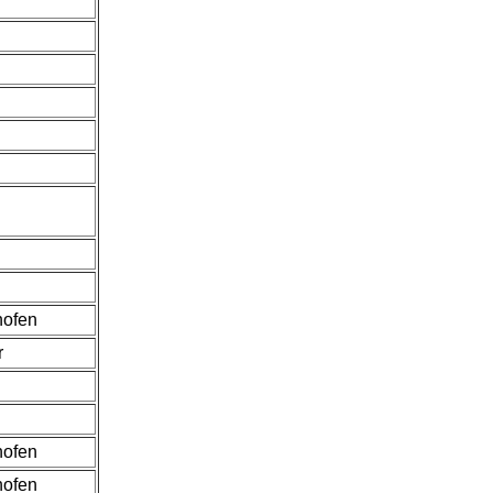
hofen
r
hofen
hofen