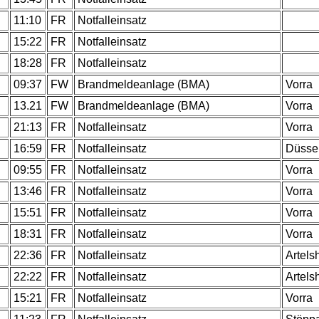
.
11:10
FR
Notfalleinsatz
.
15:22
FR
Notfalleinsatz
.
18:28
FR
Notfalleinsatz
.
09:37
FW
Brandmeldeanlage (BMA)
Vorra
.
13.21
FW
Brandmeldeanlage (BMA)
Vorra
.
21:13
FR
Notfalleinsatz
Vorra
.
16:59
FR
Notfalleinsatz
Düsse
.
09:55
FR
Notfalleinsatz
Vorra
.
13:46
FR
Notfalleinsatz
Vorra
.
15:51
FR
Notfalleinsatz
Vorra
18:31
FR
Notfalleinsatz
Vorra
.
22:36
FR
Notfalleinsatz
Artels
.
22:22
FR
Notfalleinsatz
Artels
.
15:21
FR
Notfalleinsatz
Vorra