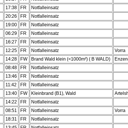
.
17:38
FR
Notfalleinsatz
.
20:26
FR
Notfalleinsatz
.
19:00
FR
Notfalleinsatz
.
06:29
FR
Notfalleinsatz
.
16:27
FR
Notfalleinsatz
.
12:25
FR
Notfalleinsatz
Vorra
.
14:28
FW
Brand Wald klein (<1000m²) ( B WALD)
Enzen
.
08:48
FR
Notfalleinsatz
.
13:46
FR
Notfalleinsatz
.
11:42
FR
Notfalleinsatz
.
13:40
FW
Kleinbrand (B1), Wald
Artels
.
14:22
FR
Notfalleinsatz
.
08:51
FR
Notfalleinsatz
Vorra
.
18:31
FR
Notfalleinsatz
13:45
FR
Notfalleinsatz