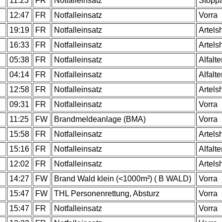
.
11:23
FR
Notfalleinsatz
Stöpp
.
12:47
FR
Notfalleinsatz
Vorra
.
19:19
FR
Notfalleinsatz
Artels
.
16:33
FR
Notfalleinsatz
Artels
.
05:38
FR
Notfalleinsatz
Alfalte
.
04:14
FR
Notfalleinsatz
Alfalte
.
12:58
FR
Notfalleinsatz
Artels
.
09:31
FR
Notfalleinsatz
Vorra
.
11:25
FW
Brandmeldeanlage (BMA)
Vorra
.
15:58
FR
Notfalleinsatz
Artels
.
15:16
FR
Notfalleinsatz
Alfalte
.
12:02
FR
Notfalleinsatz
Artels
.
14:27
FW
Brand Wald klein (<1000m²) ( B WALD)
Vorra
.
15:47
FW
THL Personenrettung, Absturz
Vorra
.
15:47
FR
Notfalleinsatz
Vorra