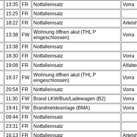
.
13:35
FR
Notfalleinsatz
Vorra
.
15:25
FR
Notfalleinsatz
.
18:22
FR
Notfalleinsatz
Artels
Wohnung öffnen akut (THL P
.
13:38
FW
Vorra
eingeschlossen)
.
13:38
FR
Notfalleinsatz
18:30
FR
Notfalleinsatz
Vorra
.
19:08
FR
Notfalleinsatz
Alfalte
Wohnung öffnen akut (THL P
.
19:37
FW
Vorra
eingeschlossen)
.
20:54
FR
Notfalleinsatz
Vorra
.
11:30
FW
Brand LKW/Bus/Ladewagen (B2)
Vorra
.
19:41
FW
Brandmeldeanlage (BMA)
Vorra
.
09:44
FR
Notfalleinsatz
.
23:31
FR
Notfalleinsatz
.
16:13
FR
Notfalleinsatz
Artels