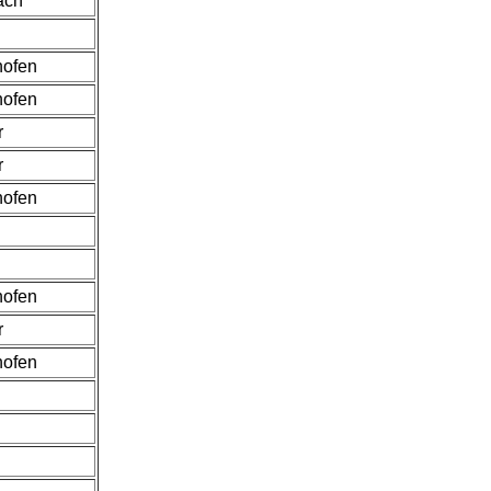
ach
hofen
hofen
r
r
hofen
hofen
r
hofen