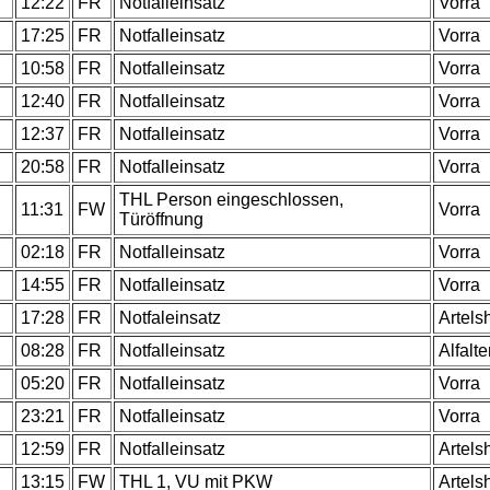
12:22
FR
Notfalleinsatz
Vorra
17:25
FR
Notfalleinsatz
Vorra
10:58
FR
Notfalleinsatz
Vorra
12:40
FR
Notfalleinsatz
Vorra
12:37
FR
Notfalleinsatz
Vorra
20:58
FR
Notfalleinsatz
Vorra
THL Person eingeschlossen,
11:31
FW
Vorra
Türöffnung
02:18
FR
Notfalleinsatz
Vorra
14:55
FR
Notfalleinsatz
Vorra
17:28
FR
Notfaleinsatz
Artels
08:28
FR
Notfalleinsatz
Alfalte
.
05:20
FR
Notfalleinsatz
Vorra
.
23:21
FR
Notfalleinsatz
Vorra
.
12:59
FR
Notfalleinsatz
Artels
.
13:15
FW
THL 1, VU mit PKW
Artels