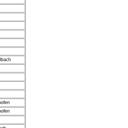
lbach
hofen
hofen