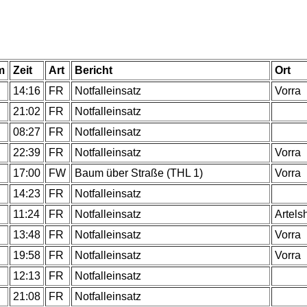
m
Zeit
Art
Bericht
Ort
.
14:16
FR
Notfalleinsatz
Vorra
.
21:02
FR
Notfalleinsatz
.
08:27
FR
Notfalleinsatz
.
22:39
FR
Notfalleinsatz
Vorra
.
17:00
FW
Baum über Straße (THL 1)
Vorra
.
14:23
FR
Notfalleinsatz
.
11:24
FR
Notfalleinsatz
Artels
.
13:48
FR
Notfalleinsatz
Vorra
.
19:58
FR
Notfalleinsatz
Vorra
.
12:13
FR
Notfalleinsatz
.
21:08
FR
Notfalleinsatz