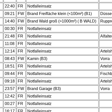
.
22:40
FR
Notfalleinsatz
.
09:21
FW
Brand Freifläche klein (<100m²) (B1)
Düsse
.
14:40
FW
Brand Wald groß (>1000m²) ( B WALD)
Ruppr
.
00:30
FR
Notfalleinsatz
.
21:48
FR
Notfalleinsatz
Alfalte
.
11:08
FR
Notfalleinsatz
.
12:14
FR
Notfalleinsatz
Artels
.
08:43
FW
Kamin (B3)
Vorra
.
18:51
FR
Notfalleinsatz
Artels
.
09:44
FR
Notfalleinsatz
Fisch
.
09:18
FR
Notfalleinsatz
Artels
.
23:57
FW
Brand Garage (B3)
Vorra
.
12:42
FR
Notfalleinsatz
.
00:27
FR
Notfalleinsatz
.
16:17
FR
Notfalleinsatz