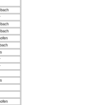
lbach
r
lbach
lbach
hofen
hbach
s
r
r
s
hofen