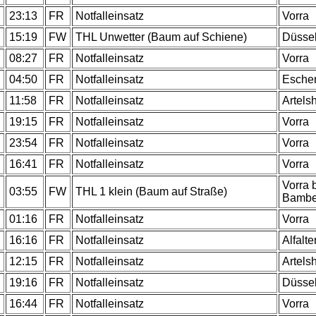
23:13
FR
Notfalleinsatz
Vorra
15:19
FW
THL Unwetter (Baum auf Schiene)
Düsse
08:27
FR
Notfalleinsatz
Vorra
04:50
FR
Notfalleinsatz
Esche
11:58
FR
Notfalleinsatz
Artels
19:15
FR
Notfalleinsatz
Vorra
23:54
FR
Notfalleinsatz
Vorra
16:41
FR
Notfalleinsatz
Vorra
Vorra 
03:55
FW
THL 1 klein (Baum auf Straße)
Bambe
01:16
FR
Notfalleinsatz
Vorra
16:16
FR
Notfalleinsatz
Alfalte
12:15
FR
Notfalleinsatz
Artels
19:16
FR
Notfalleinsatz
Düsse
16:44
FR
Notfalleinsatz
Vorra