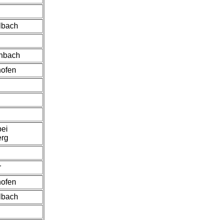
lbach
nbach
hofen
bei
rg
r
hofen
lbach