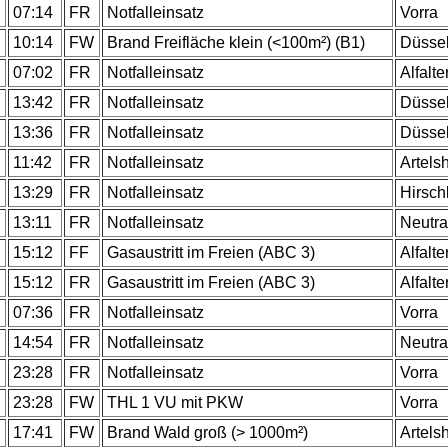
07:14
FR
Notfalleinsatz
Vorra
10:14
FW
Brand Freifläche klein (<100m²) (B1)
Düsse
07:02
FR
Notfalleinsatz
Alfalte
13:42
FR
Notfalleinsatz
Düsse
13:36
FR
Notfalleinsatz
Düsse
11:42
FR
Notfalleinsatz
Artels
13:29
FR
Notfalleinsatz
Hirsc
13:11
FR
Notfalleinsatz
Neutra
15:12
FF
Gasaustritt im Freien (ABC 3)
Alfalte
15:12
FR
Gasaustritt im Freien (ABC 3)
Alfalte
07:36
FR
Notfalleinsatz
Vorra
14:54
FR
Notfalleinsatz
Neutra
23:28
FR
Notfalleinsatz
Vorra
23:28
FW
THL 1 VU mit PKW
Vorra
17:41
FW
Brand Wald groß (> 1000m²)
Artels