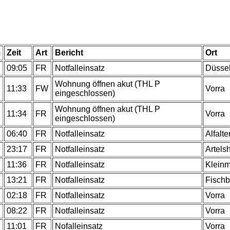
m
Zeit
Art
Bericht
Ort
09:05
FR
Notfalleinsatz
Düsse
Wohnung öffnen akut (THL P
11:33
FW
Vorra
eingeschlossen)
Wohnung öffnen akut (THL P
11:34
FR
Vorra
eingeschlossen)
06:40
FR
Notfalleinsatz
Alfalte
23:17
FR
Notfalleinsatz
Artels
11:36
FR
Notfalleinsatz
Kleinm
13:21
FR
Notfalleinsatz
Fischb
02:18
FR
Notfalleinsatz
Vorra
08:22
FR
Notfalleinsatz
Vorra
11:01
FR
Nofalleinsatz
Vorra