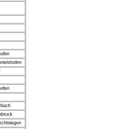
hofen
Artelshofen
r
hofen
lbach
nbruck
echtstegen