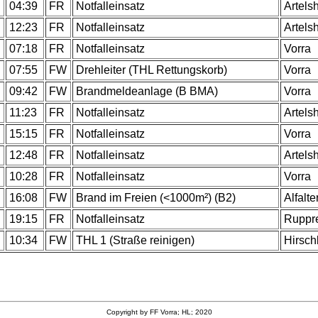
04:39
FR
Notfalleinsatz
Artels
12:23
FR
Notfalleinsatz
Artels
07:18
FR
Notfalleinsatz
Vorra
07:55
FW
Drehleiter (THL Rettungskorb)
Vorra
09:42
FW
Brandmeldeanlage (B BMA)
Vorra
11:23
FR
Notfalleinsatz
Artels
15:15
FR
Notfalleinsatz
Vorra
12:48
FR
Notfalleinsatz
Artels
10:28
FR
Notfalleinsatz
Vorra
16:08
FW
Brand im Freien (<1000m²) (B2)
Alfalte
19:15
FR
Notfalleinsatz
Ruppr
10:34
FW
THL 1 (Straße reinigen)
Hirsc
Copyright by FF Vorra; HL; 2020