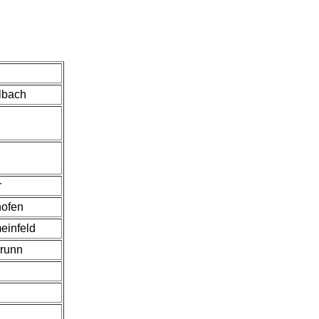
lbach
r
hofen
einfeld
runn