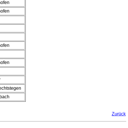
hofen
hofen
hofen
hofen
r
echtstegen
hbach
Zurück