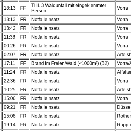
THL 3 Waldunfall mit eingeklemmter
18:13
FF
Vorra
Person
18:13
FR
Notfalleinsatz
Vorra
13:42
FR
Notfalleinsatz
Vorra
11:38
FR
Notfalleinsatz
Vorra
00:26
FR
Notfalleinsatz
Vorra
02:07
FR
Notfalleinsatz
Artels
17:11
FF
Brand im Freien/Wald (<1000m²) (B2)
Vorra/
11:24
FR
Notfalleinsatz
Alfalte
22:36
FR
Notfalleinsatz
Vorra
10:25
FR
Notfalleinsatz
Artels
15:06
FR
Notfalleinsatz
Vorra
09:21
FR
Notfalleinsatz
Düsse
15:08
FR
Notfalleinsatz
Rothe
19:14
FR
Notfalleinsatz
Ruppr