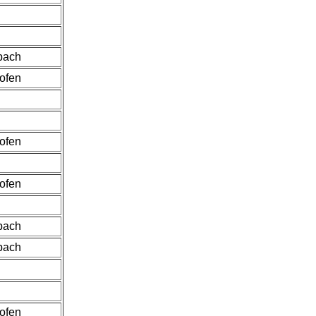
bach
hofen
hofen
hofen
bach
bach
hofen