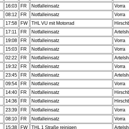
.
16:03
FR
Notfalleinsatz
Vorra
.
08:12
FR
Notfalleinsatz
Vorra
.
17:58
FW
THL VU mit Motorrad
Hirsch
.
17:11
FR
Notfalleinsatz
Artels
.
19:08
FR
Notfalleinsatz
Vorra
.
15:03
FR
Notfalleinsatz
Vorra
.
02:22
FR
Notfalleinsatz
Artels
.
19:32
FR
Notfalleinsatz
Vorra
.
23:45
FR
Notfalleinsatz
Artels
.
09:54
FR
Notfalleinsatz
Vorra
.
14:40
FR
Notfalleinsatz
Hirsch
.
14:36
FR
Notfalleinsatz
Hirsch
.
23:39
FR
Notfalleinsatz
Vorra
.
08:10
FR
Notfalleinsatz
Vorra
.
15:38
FW
THL 1 Straße reinigen
Artels