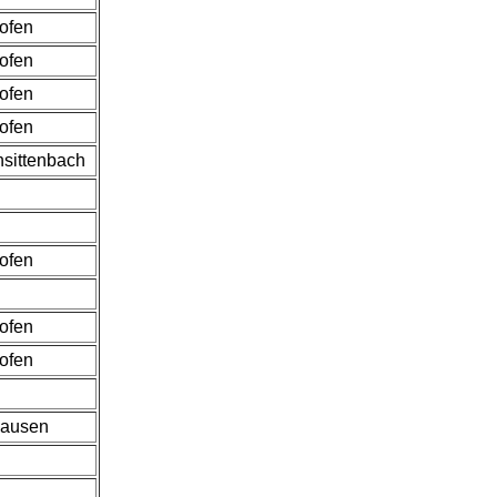
hofen
hofen
hofen
hofen
nsittenbach
hofen
hofen
hofen
lausen