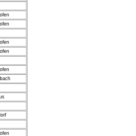
hofen
hofen
hofen
hofen
hofen
bach
us
orf
hofen