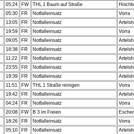
.
05:24
FW
THL 1 Baum auf Straße
Hischb
.
05:30
FR
Notfalleinsatz
Vorra
.
13:05
FR
Notfalleinsatz
Artels
.
19:59
FR
Notfalleinsatz
Vorra
.
09:05
FR
Notfalleinsatz
Artels
.
18:38
FR
Notfalleinsatz
Artels
.
11:22
FR
Notfalleinsatz
Artels
.
23:55
FR
Notfalleinsatz
Artels
.
19:39
FR
Notfalleinsatz
Artels
.
11:51
FW
THL 1 Straße reinigen
Vorra
.
19:42
FR
Notfalleinsatz
Artels
.
04:24
FR
Notfalleinsatz
Vorra
.
20:08
FW
B 3 im Freien
Esche
.
18:26
FR
Notfalleinsatz
Vorra
.
05:10
FR
Notfalleinsatz
Artels