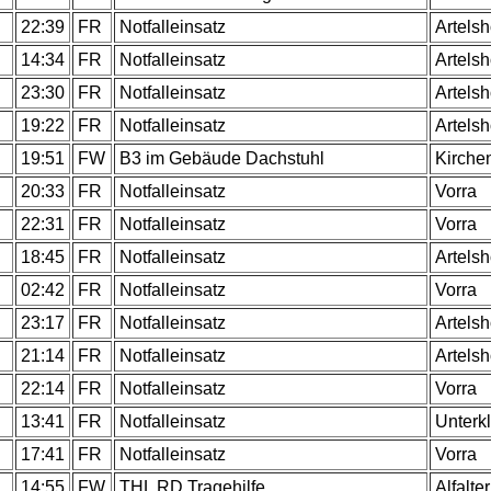
.
22:39
FR
Notfalleinsatz
Artels
14:34
FR
Notfalleinsatz
Artels
23:30
FR
Notfalleinsatz
Artels
.
19:22
FR
Notfalleinsatz
Artels
.
19:51
FW
B3 im Gebäude Dachstuhl
Kirche
.
20:33
FR
Notfalleinsatz
Vorra
.
22:31
FR
Notfalleinsatz
Vorra
.
18:45
FR
Notfalleinsatz
Artels
.
02:42
FR
Notfalleinsatz
Vorra
.
23:17
FR
Notfalleinsatz
Artels
.
21:14
FR
Notfalleinsatz
Artels
.
22:14
FR
Notfalleinsatz
Vorra
.
13:41
FR
Notfalleinsatz
Unterk
.
17:41
FR
Notfalleinsatz
Vorra
.
14:55
FW
THL RD Tragehilfe
Alfalter