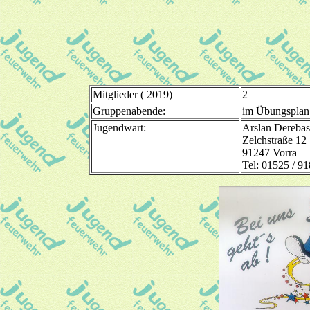
Mitglieder ( 2019)
2
Gruppenabende:
im Übungsplan 
Jugendwart:
Arslan Derebas
Zelchstraße 12
91247 Vorra
Tel: 01525 / 9