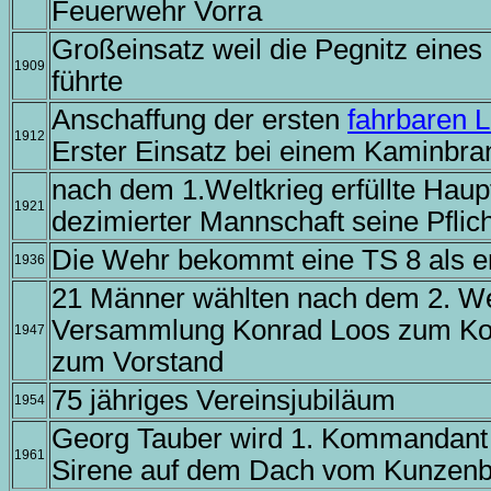
Feuerwehr Vorra
Großeinsatz weil die Pegnitz eine
1909
führte
Anschaffung der ersten
fahrbaren L
1912
Erster Einsatz bei einem Kaminbra
nach dem 1.Weltkrieg erfüllte Hau
1921
dezimierter Mannschaft seine Pflich
Die Wehr bekommt eine TS 8 als 
1936
21 Männer wählten nach dem 2. Wel
Versammlung Konrad Loos zum K
1947
zum Vorstand
75 jähriges Vereinsjubiläum
1954
Georg Tauber wird 1. Kommandant u
1961
Sirene auf dem Dach vom Kunzenb