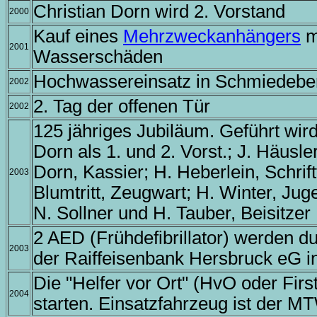
Christian Dorn wird 2. Vorstand
2000
Kauf eines
Mehrzweckanhängers
m
2001
Wasserschäden
Hochwassereinsatz in Schmiedebe
2002
2. Tag der offenen Tür
2002
125 jähriges Jubiläum. Geführt wir
Dorn als 1. und 2. Vorst.; J. Häusler
Dorn, Kassier; H. Heberlein, Schrif
2003
Blumtritt, Zeugwart; H. Winter, Ju
N. Sollner und H. Tauber, Beisitzer
2 AED (Frühdefibrillator) werden 
2003
der Raiffeisenbank Hersbruck eG in 
Die "Helfer vor Ort" (HvO oder Fi
2004
starten. Einsatzfahrzeug ist der 