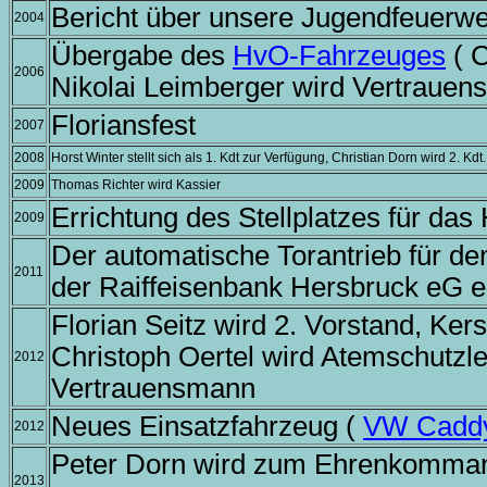
Bericht über unsere Jugendfeuerwe
2004
Übergabe des
HvO-Fahrzeuges
( C
2006
Nikolai Leimberger wird Vertrauen
Floriansfest
2007
2008
Horst Winter stellt sich als 1. Kdt zur Verfügung, Christian Dorn wird 2. K
2009
Thomas Richter wird Kassier
Errichtung des Stellplatzes für da
2009
Der automatische Torantrieb für d
2011
der Raiffeisenbank Hersbruck eG e
Florian Seitz wird 2. Vorstand, Kers
Christoph Oertel wird Atemschutzlei
2012
Vertrauensmann
Neues Einsatzfahrzeug (
VW Cadd
2012
Peter Dorn wird zum Ehrenkomman
2013